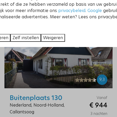
trekt of die ze hebben verzameld op basis van uw gebru
ijk voor meer informatie ons
privacybeleid
.
Google
gebrui
aliseerde advertenties. Meer weten? Lees ons privacybe
eren
Zelf instellen
Weigeren
9,3
Buitenplaats 130
Vanaf
€ 944
Nederland, Noord-Holland,
Callantsoog
3 nachten