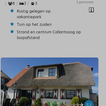
2 personen
8
3
3
Rustig gelegen op
vakantiepark
Tuin op het zuiden
Strand en centrum Callantsoog op
loopafstand
9,3