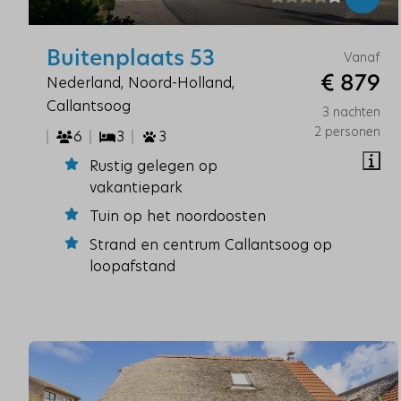
Buitenplaats 53
Vanaf
€ 879
Nederland, Noord-Holland,
Callantsoog
3 nachten
2 personen
6
3
3
Rustig gelegen op
vakantiepark
Tuin op het noordoosten
Strand en centrum Callantsoog op
loopafstand