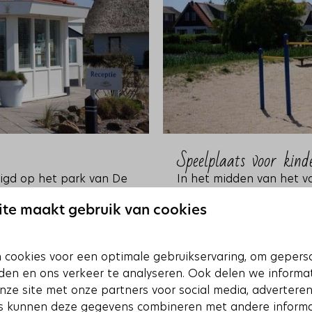
Speelplaats voor kind
tigd op het park van De
In het midden van het v
en voor uw verblijf op
kinderen. Het met water
te maakt gebruik van cookies
speeltoestellen zoals s
piratenschip!
 uitstapjes of
 cookies voor een optimale gebruikservaring, om gepers
. We vertellen u graag
Oudere kinderen kunnen
den en ons verkeer te analyseren. Ook delen we informa
voetbal spelen op het vo
nze site met onze partners voor social media, adverteren
s kunnen deze gegevens combineren met andere informa