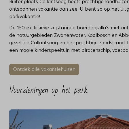
Buitenplaats Callantsoog heeft prachtige landhuizen
ontspannen vakantie aan zee. U bent zo op het uitge
parkvakantie!
De 150 exclusieve vrijstaande boerderijvilla’s met au
de natuurgebieden Zwanenwater, Kooibosch en Abbes
gezellige Callantsoog en het prachtige zandstrand. I
een mooie kinderspeeltuin met piratenschip, voetbal
Ontdek alle vakantiehuizen
Voorzieningen op het park