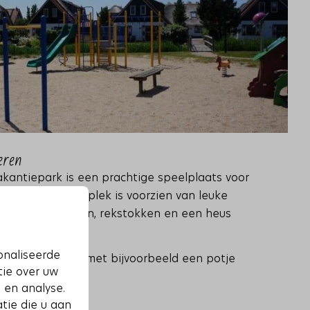
eren
akantiepark is een prachtige speelplaats voor
 omringde speelplek is voorzien van leuke
chommels, glijbaan, rekstokken en een heus
onaliseerde
 zich vermaken met bijvoorbeeld een potje
tie over uw
etbalpleintje.
 en analyse.
tie die u aan