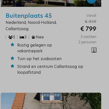
Buitenplaats 45
Vanaf
€ 949
Nederland, Noord-Holland,
€ 799
Callantsoog
5
3
Nee
3 nachten
2 personen
Rustig gelegen op
vakantiepark
Tuin op het zuidoosten
Strand en centrum Callantsoog op
loopafstand