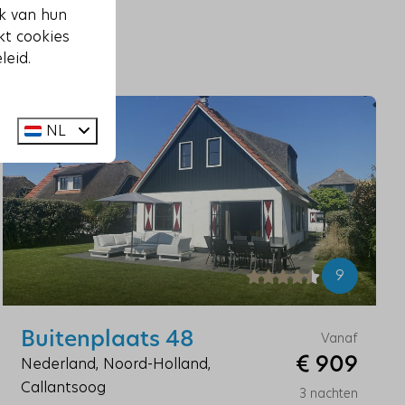
ik van hun
kt cookies
leid.
NL
9
Buitenplaats 48
Vanaf
€ 909
Nederland, Noord-Holland,
Callantsoog
3 nachten