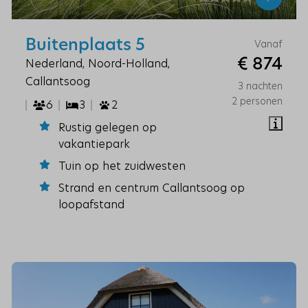
Buitenplaats 5
Vanaf
€ 874
Nederland, Noord-Holland,
Callantsoog
3 nachten
2 personen
6
3
2
Rustig gelegen op
vakantiepark
Tuin op het zuidwesten
Strand en centrum Callantsoog op
loopafstand