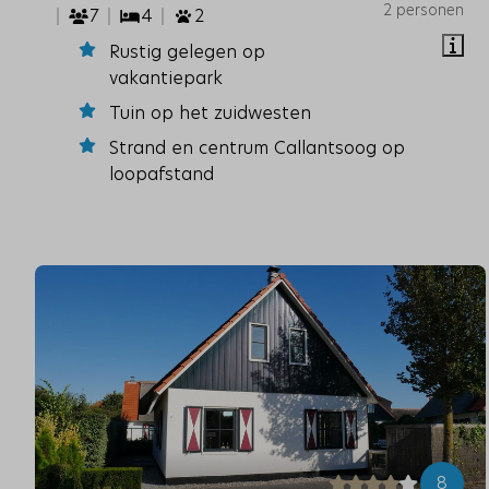
2 personen
7
4
2
Rustig gelegen op
vakantiepark
Tuin op het zuidwesten
Strand en centrum Callantsoog op
loopafstand
8