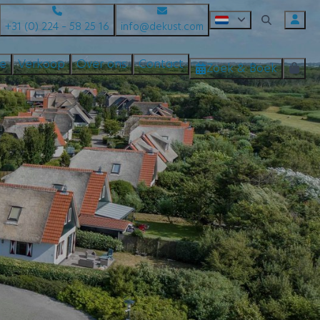
+31 (0) 224 – 58 25 16
info@dekust.com
te
Verkoop
Over ons
Contact
Zoek & Boek