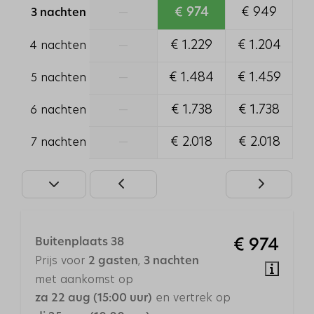
—
€ 974
€ 949
3 nachten
Huisdieren
—
€ 1.229
€ 1.204
4 nachten
Huisdieren toegestaan
—
€ 1.484
€ 1.459
5 nachten
Familie/Kinderen
—
€ 1.738
€ 1.738
6 nachten
Kinderstoel
Traphekje
—
€ 2.018
€ 2.018
7 nachten
Verwarming & Verkoeling
Centrale verwarming
Vloerverwarming
Houtkachel
Buitenplaats 38
€ 974
Prijs voor
,
2 gasten
3 nachten
Veiligheid
met aankomst op
en vertrek op
za 22 aug (15:00 uur)
Horren