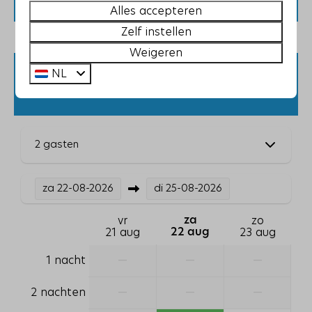
verblijven.
Alles accepteren
Droogrek
Zelf instellen
Strijkijzer
Weigeren
Strijkplank
NL
Beschikbaarheid en prijs
Slaapkamer
Kledingkast
3 slaapkamers
2 gasten
Eenpersoonsbed: 8
1-persoons dekbed: 8
za
22-08-2026
di
25-08-2026
Badkamer
vr
za
zo
21 aug
22 aug
23 aug
Ligbad
Douche
—
—
—
1 nacht
Toilet
1 badkamer
—
—
—
2 nachten
Wastafel: 1