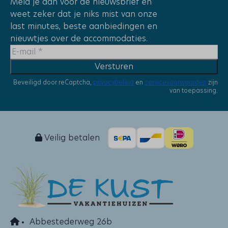
Meld je aan voor de nieuwsbrief en
Avondzon
weet zeker dat je niks mist van onze
last minutes, beste aanbiedingen en
Plaatsen
nieuwtjes over de accommodaties.
Callantsoog
Versturen
Beveiligd door reCaptcha,
privacybeleid
en
servicevoorwaarden
zijn
Vakantieparken
van toepassing.
De Buitenplaats
Veilig betalen
Abbestederweg 26b