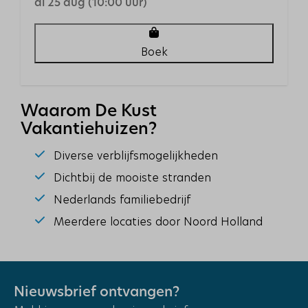
di 25 aug (10:00 uur)
Buiten
Tuin
Boek
Tuinmeubels
Vlonder aan het water
Parkeerplaats: 1
Waarom De Kust
Terras: Niet overdekt
Vakantiehuizen?
Ligging
Diverse verblijfsmogelijkheden
Dichtbij de mooiste stranden
Vrijstaand
Rustige ligging
Nederlands familiebedrijf
Aan het water
Meerdere locaties door Noord Holland
Op een vakantiepark
Ochtendzon
Dichtbij de speeltuin
Middagzon
Nieuwsbrief ontvangen?
Dichtbij het strand