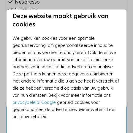
Nespresso
Citruspers
Deze website maakt gebruik van
Blender
Toon meer ↓
cookies
Waterkoker: Elektrische waterkoker
Koelkast: Met vriesvak
We gebruiken cookies voor een optimale
Magnetron: Magnetron
gebruikservaring, om gepersonaliseerde inhoud te
Oven: Heteluchtoven
bieden en ons verkeer te analyseren. Ook delen we
Gasfornuis: 5-pits
informatie over uw gebruik van onze site met onze
partners voor social media, adverteren en analyse.
Entertainment
Deze partners kunnen deze gegevens combineren
met andere informatie die u aan ze heeft verstrekt of
Energielabel:
Flatscreen TV
die ze hebben verzameld op basis van uw gebruik
Wifi
van hun diensten. Bekijk voor meer informatie ons
privacybeleid
.
Google
gebruikt cookies voor
Wassen en drogen
gepersonaliseerde advertenties. Meer weten? Lees
Houd er rekening mee dat deze accommodatie,
ons privacybeleid.
Stofzuiger
vanwege lokale wetgeving, alleen gasten
Droger
accepteert die er voor recreatieve doeleinden
Wasmachine