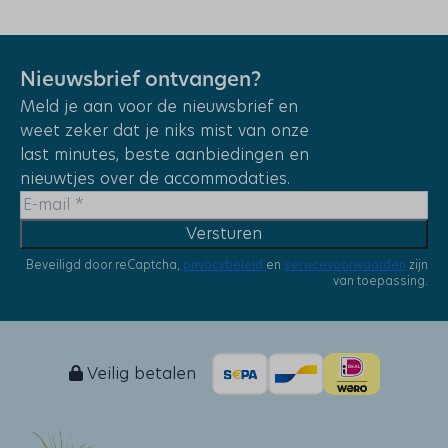
Parasol
Parkeerplaats: 1
Ligging
Nieuwsbrief ontvangen?
Meld je aan voor de nieuwsbrief en
Vrijstaand
weet zeker dat je niks mist van onze
Rustige ligging
last minutes, beste aanbiedingen en
Aan het water
nieuwtjes over de accommodaties.
Op een vakantiepark
Dichtbij de speeltuin
Versturen
Middagzon
Beveiligd door reCaptcha,
privacybeleid
en
servicevoorwaarden
zijn
Avondzon
van toepassing.
Plaatsen
Callantsoog
Veilig betalen
Vakantieparken