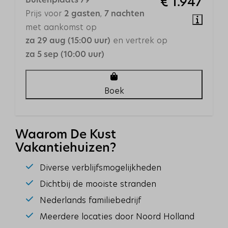
Buitenplaats 79
€ 1.947
Verwarming & Verkoeling
Prijs voor
,
2 gasten
7 nachten
met aankomst op
Centrale verwarming
en vertrek op
za 29 aug (15:00 uur)
Vloerverwarming
za 5 sep (10:00 uur)
Gaskachel
Veiligheid
Boek
Brandblusser
Horren
Rookmelder
Waarom De Kust
Vakantiehuizen?
Buiten
Diverse verblijfsmogelijkheden
Tuin
Dichtbij de mooiste stranden
Tuinmeubels
Nederlands familiebedrijf
Vlonder aan het water
Ligstoelen
Meerdere locaties door Noord Holland