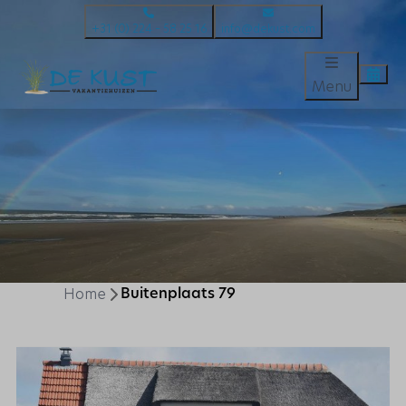
+31 (0) 224 – 58 25 16
info@dekust.com
Menu
Home
Buitenplaats 79