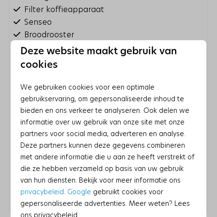
Filter koffieapparaat
Senseo
Broodrooster
Staafmixer
Deze website maakt gebruik van
Eierkoker
Toon meer ↓
cookies
Sodastream
Elektrische grillplaat
We gebruiken cookies voor een optimale
Oven: Heteluchtoven
gebruikservaring, om gepersonaliseerde inhoud te
Magnetron: Magnetron
bieden en ons verkeer te analyseren. Ook delen we
informatie over uw gebruik van onze site met onze
Keramische kookplaat: 4-pits
partners voor social media, adverteren en analyse.
Waterkoker: Elektrische waterkoker
Deze partners kunnen deze gegevens combineren
Koelkast: Met vriesvak
met andere informatie die u aan ze heeft verstrekt of
Energielabel:
die ze hebben verzameld op basis van uw gebruik
Entertainment
van hun diensten. Bekijk voor meer informatie ons
Wifi
privacybeleid
.
Google
gebruikt cookies voor
gepersonaliseerde advertenties. Meer weten? Lees
CD speler
ons privacybeleid.