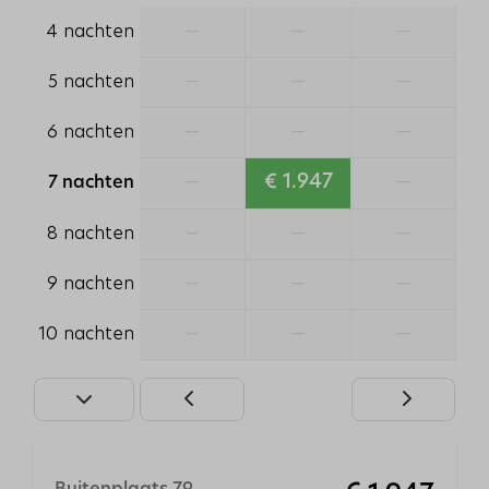
1-persoons dekbed: 6
—
—
—
4 nachten
Badkamer
—
—
—
5 nachten
Ligbad
—
—
—
6 nachten
Douche
Toilet
—
€ 1.947
—
7 nachten
1 badkamer
Föhn
—
—
—
8 nachten
Wastafel: 1
—
—
—
9 nachten
Huisdieren
—
—
—
10 nachten
Huisdiervrij
Familie/Kinderen
Kinderstoel