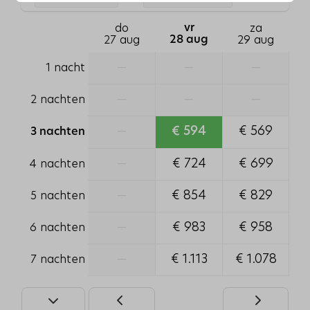
Huisdiervrij
do
vr
za
27 aug
28 aug
29 aug
Verwarming & Verkoeling
—
—
—
1 nacht
Vloerverwarming
—
—
—
2 nachten
Veiligheid
—
€ 594
€ 569
3 nachten
Brandblusser
Rookmelder
—
€ 724
€ 699
4 nachten
Buiten
—
€ 854
€ 829
5 nachten
Loungeset
—
€ 983
€ 958
6 nachten
Veranda
Tuinmeubels
—
€ 1.113
€ 1.078
7 nachten
Terras: Overdekt
Ligging