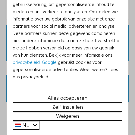
Energielabel:
Strijkijzer
gebruikservaring, om gepersonaliseerde inhoud te
bieden en ons verkeer te analyseren. Ook delen we
Strijkplank
informatie over uw gebruik van onze site met onze
Stofzuiger
partners voor social media, adverteren en analyse.
Houd er rekening mee dat deze accommodatie,
Deze partners kunnen deze gegevens combineren
Slaapkamer
vanwege lokale wetgeving, alleen gasten
met andere informatie die u aan ze heeft verstrekt of
accepteert die er voor recreatieve doeleinden
Kledingkast
die ze hebben verzameld op basis van uw gebruik
verblijven.
Tweepersoonsbed: 1
van hun diensten. Bekijk voor meer informatie ons
privacybeleid
.
Google
gebruikt cookies voor
2-persoons dekbed: 1
gepersonaliseerde advertenties. Meer weten? Lees
ons privacybeleid.
Badkamer
Beschikbaarheid en prijs
Douche
Toilet
Alles accepteren
1 badkamer
Zelf instellen
Föhn
2 gasten
Weigeren
NL
Huisdieren
vr
28-08-2026
ma
31-08-2026