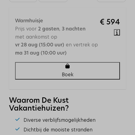
Ochtendzon
Rustige ligging
Warmhuisje
€ 594
Prijs voor
,
2 gasten
3 nachten
Plaatsen
met aankomst op
en vertrek op
vr 28 aug (15:00 uur)
Warmenhuizen
ma 31 aug (10:00 uur)
Boek
Waarom De Kust
Vakantiehuizen?
Diverse verblijfsmogelijkheden
Dichtbij de mooiste stranden