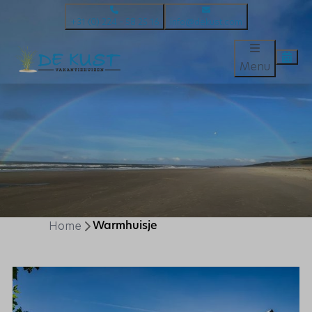
+31 (0) 224 – 58 25 16
info@dekust.com
Menu
Home
Warmhuisje