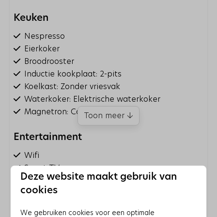
Keuken
Nespresso
Eierkoker
Broodrooster
Inductie kookplaat: 2-pits
Koelkast: Zonder vriesvak
Waterkoker: Elektrische waterkoker
Magnetron: Combimagnetron
Toon meer ↓
Entertainment
Wifi
Smart TV
Deze website maakt gebruik van
cookies
Wassen en drogen
Droogrek
We gebruiken cookies voor een optimale