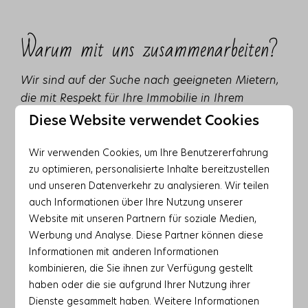
Warum mit uns zusammenarbeiten?
Wir sind auf der Suche nach geeigneten Mietern,
die mit Respekt für Ihre Immobilie in Ihrem
Zuhause bleiben. Ihr Zuhause ist bei uns in guten
Diese Website verwendet Cookies
Händen.
Wir verwenden Cookies, um Ihre Benutzererfahrung
zu optimieren, personalisierte Inhalte bereitzustellen
und unseren Datenverkehr zu analysieren. Wir teilen
auch Informationen über Ihre Nutzung unserer
Website mit unseren Partnern für soziale Medien,
Werbung und Analyse. Diese Partner können diese
Maximale Rendite für Ihr Feriendomizil
Informationen mit anderen Informationen
✓Hohe Auslastung
kombinieren, die Sie ihnen zur Verfügung gestellt
✓Erwähnung auf mehreren Websites
haben oder die sie aufgrund Ihrer Nutzung ihrer
✓Gute Präsentation auf unserer Website
Dienste gesammelt haben. Weitere Informationen