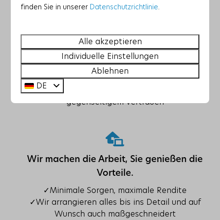
finden Sie in unserer
Datenschutzrichtlinie
.
Alle akzeptieren
Was können wir für dich tun?
Individuelle Einstellungen
✓Mieten Sie Ihr Haus zu einem fairen Preis
Ablehnen
✓Renovieren Sie Ihr Ferienhaus
DE
✓Zusammenarbeit basierend auf
gegenseitigem Vertrauen
Wir machen die Arbeit, Sie genießen die
Vorteile.
✓Minimale Sorgen, maximale Rendite
✓Wir arrangieren alles bis ins Detail und auf
Wunsch auch maßgeschneidert