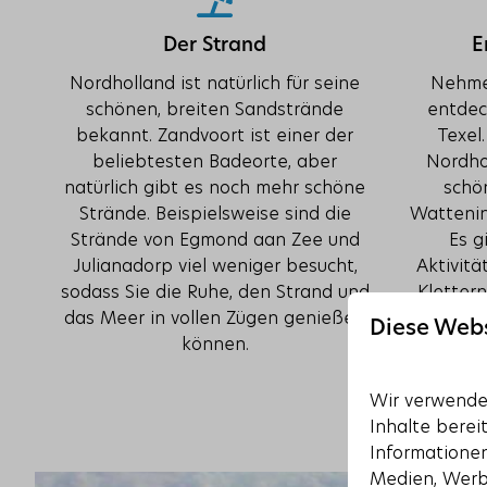
Der Strand
E
Nordholland ist natürlich für seine
Nehmen
schönen, breiten Sandstrände
entdec
bekannt. Zandvoort ist einer der
Texel.
beliebtesten Badeorte, aber
Nordhol
natürlich gibt es noch mehr schöne
schö
Strände. Beispielsweise sind die
Wattenin
Strände von Egmond aan Zee und
Es g
Julianadorp viel weniger besucht,
Aktivit
sodass Sie die Ruhe, den Strand und
Klettern
das Meer in vollen Zügen genießen
einer
Diese Web
können.
Texele
durch 
Wir verwenden
Inhalte berei
Informationen
Medien, Werb