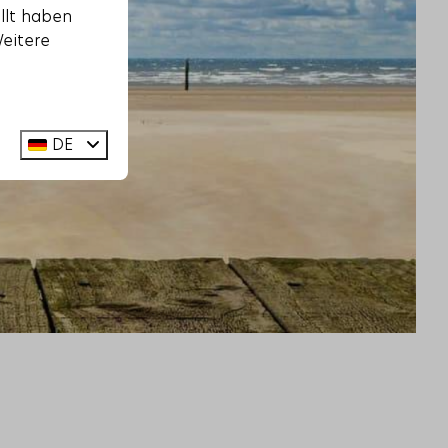
llt haben
Weitere
DE