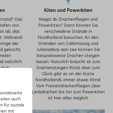
hen
Kiten und Powerkiten
Strand? Das
Magst du Drachenfliegen und
 Hafen von
Powerkiten? Dann können Sie
ot ab, das
verschiedene Strände in
gt. Während
Nordholland besuchen. An den
einige der
Stränden von Callantsoog und
d gekocht,
Julianadorp aan zee können Sie
rnelen
beispielsweise Drachen steigen
d natürlich
lassen. Natürlich braucht es zum
n dem
Drachensteigen Wind, aber zum
ie auch die
Glück gibt es an der Küste
d Robben zu
Nordhollands immer etwas Wind.
Vom Freizeitdrachenfliegen über
Lenkdrachen bis hin zum Powerkiten
onalisierte
ist hier alles möglich.
teilen auch
 für soziale
nen mit