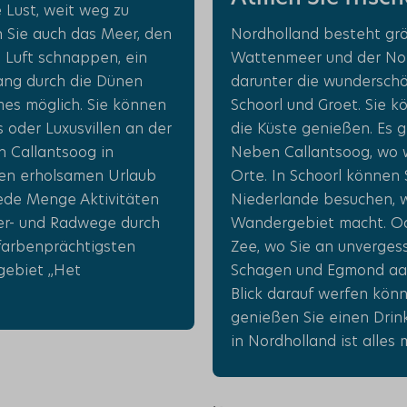
 Lust, weit weg zu
 Sie auch das Meer, den
Nordholland besteht grö
 Luft schnappen, ein
Wattenmeer und der Nord
ang durch die Dünen
darunter die wunderschö
mes möglich. Sie können
Schoorl und Groet. Sie 
 oder Luxusvillen an der
die Küste genießen. Es g
n Callantsoog in
Neben Callantsoog, wo w
nen erholsamen Urlaub
Orte. In Schoorl können
jede Menge Aktivitäten
Niederlande besuchen, 
er- und Radwege durch
Wandergebiet macht. Od
farbenprächtigsten
Zee, wo Sie an unverge
gebiet „Het
Schagen und Egmond aan
Blick darauf werfen kön
genießen Sie einen Drin
in Nordholland ist alles 