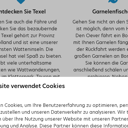
ntdecken Sie Texel
Garnelenfisc
 Sie auch die Fähre und
Gehen Sie nicht an den 
ken Sie das bezaubernde
ist möglich, denn vom
 Texel gehört zur Provinz
Den Oever fährt ein Bo
land und ist eine unserer
mit Ihnen Garnelen fän
nsten Watteninseln. Die
der Rückfahrt werden 
sel hat viel Spaß zu bieten.
großen Garnelen an Bor
ibt viele unterhaltsame
Sie können die Ga
äten wie Wattwanderungen,
anschließend schälen un
 im Kletterpark, Touren mit
probieren. Nebe
 Solex, den Besuch einer
Garnelenfischen haben S
site verwendet Cookies
r Bierbrauerei und Reiten
Möglichkeit, Löffler un
die Dünen und am Strand.
sehen.
 Cookies, um Ihre Benutzererfahrung zu optimieren, pers
tzustellen und unseren Datenverkehr zu analysieren. Wir 
 über Ihre Nutzung unserer Website mit unseren Partnern
ung und Analyse. Diese Partner können diese Informatio