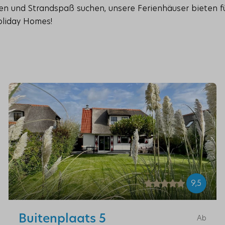
ten und Strandspaß suchen, unsere Ferienhäuser bieten 
oliday Homes!
9,5
Buitenplaats 5
Ab