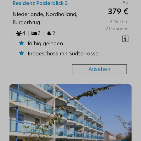
Ab
Residenz Polderblick 3
379 €
Niederlande, Nordholland,
3 Nächte
Burgerbrug
2 Personen
4
2
2
Ruhig gelegen
Erdgeschoss mit Südterrasse
Ansehen