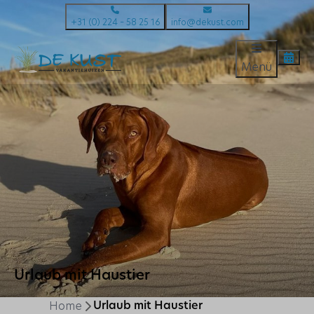
+31 (0) 224 – 58 25 16
info@dekust.com
Menü
Urlaub mit Haustier
Home
Urlaub mit Haustier