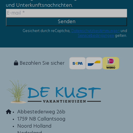
und Unterkunftsnachrichten.
Senden
Gesichert durch reCaptcha,
Datenschutzbestimmungen
und
Servicebedingungen
gelten.
Bezahlen Sie sicher
Abbestederweg 26b
1759 NB Callantsoog
Noord Holland