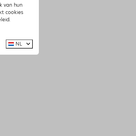
ik van hun
kt cookies
leid.
NL