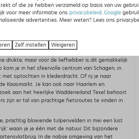
trekt of die ze hebben verzameld op basis van uw gebru
ndel- en fietstochten door de verkoelende bossen en
ijk voor meer informatie ons
privacybeleid
.
Google
gebrui
et, Schoorl en Bergen. Maar ook de Omringdijk, de
aliseerde advertenties. Meer weten? Lees ons privacybe
ntsoog, Bergen, Egmond of Petten zijn dichtbij.
htige plek om te wandelen, te zwemmen en te
banen van Alkmaar, Dirkshorn en Winkel op rij afstand.
eren
Zelf instellen
Weigeren
he drukte, maar voor de liefhebber is dit gemakkelijk
 kom je in het sfeervolle centrum van Schagen, in
met optochten in klederdracht. Of rij je naar
g de Kaasmarkt. Je kan ook naar Haarlem en
zoek aan het heerlijke Waddeneiland Texel behoort
 zijn er tal van prachtige fietsroutes te vinden in
e, prachtig bloeiende tulpenvelden in mei een lust
ijk’ waan je je één met de natuur. Dit bijzondere
Maartensvlotbrug. In de nabije omgeving van het