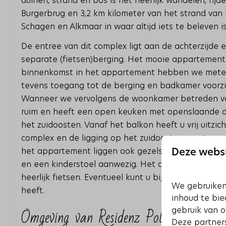
duinen, strand en bos is het heerlijk wandelen, rij
Burgerbrug en 3,2 km kilometer van het strand van 
Schagen en Alkmaar in waar altijd iets te beleven i
De entree van dit complex ligt aan de achterzijde
separate (fietsen)berging. Het mooie appartement i
binnenkomst in het appartement hebben we meteen
tevens toegang tot de berging en badkamer voorzie
Wanneer we vervolgens de woonkamer betreden valt 
ruim en heeft een open keuken met openslaande d
het zuidoosten. Vanaf het balkon heeft u vrij uitzi
complex en de ligging op het zuidoosten zorgt ervo
het appartement liggen ook gezelschapsspellen en 
Deze websi
en een kinderstoel aanwezig. Het appartement is v
heerlijk fietsen. Eventueel kunt u bij ‘Fred’s verhuur
We gebruiken
heeft.
inhoud te bie
Omgeving van Residenz Polderblick 20
gebruik van o
Deze partner