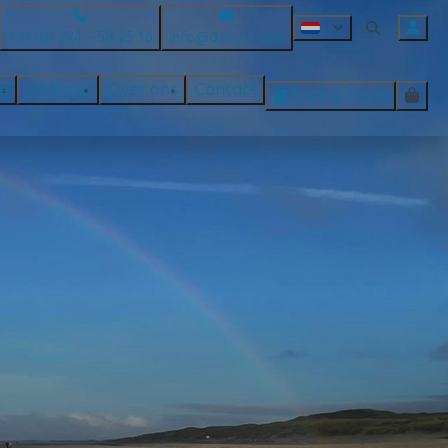
+31 (0) 224 – 58 25 16
info@dekust.com
te
Verkoop
Over ons
Contact
Zoek & Boek