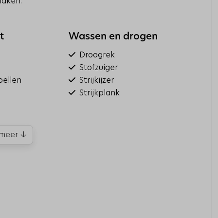
maken.
t
Wassen en drogen
Droogrek
Stofzuiger
pellen
Strijkijzer
Strijkplank
meer ↓