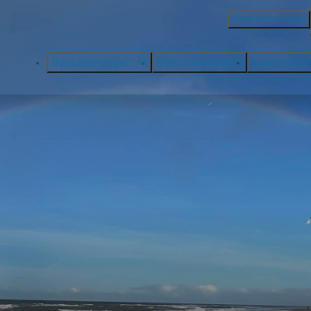
Eigenaren login
Bestemmingen
Vakantiehuizen
Last minu