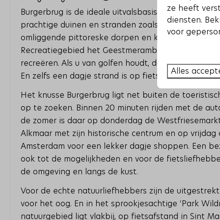
ze heeft vers
Burgerbrug is de ideale uitvalsbasis voor mooie wa
diensten. Bek
prachtige duinen en stranden zoals bij Petten, Gro
voor geperson
omliggende pittoreske dorpen en kustplaatsen Calla
Recreatiegebied het Geestmerambacht is een prac
recreëren. Als u van golfen houdt, dan zijn de golf
Alles accept
En zelfs een dagje strand is op fietsafstand!
Het knusse Burgerbrug ligt net buiten de toeristisc
op te zoeken. Binnen 20 minuten rijden met de auto
de zomer is daar op donderdag de Westfriesemarkt 
Alkmaar met zijn historische centrum en op vrijda
Amsterdam voor een lekker dagje shoppen. Een be
ook tot de mogelijkheden en voor de fietsliefhebbers
de omgeving en langs de kust.
Voor de echte natuurliefhebbers zijn de uitgestrekt
voor het oog. En in het sprookjesachtige ‘Park Wildr
natuurgebied ligt vlakbij, op fietsafstand in Sint 