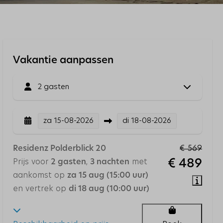
Vakantie aanpassen
2 gasten
za
15-08-2026
di
18-08-2026
€ 569
Residenz Polderblick 20
Prijs voor
,
met
2 gasten
3 nachten
€ 489
aankomst op
za 15 aug (15:00 uur)
en vertrek op
di 18 aug (10:00 uur)