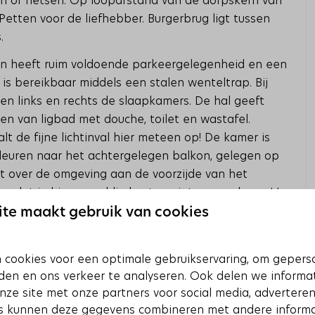
den of fietsen. Op loopafstand van de dorpskern van
Petten voor de liefhebber. Burgerbrug ligt tussen
s.
 en heeft ruim voldoende parkeergelegenheid en een
s bereikbaar middels een stalen wenteltrap. Bij
 links en rechts de slaapkamers. De hal geeft
n van ligbad met douche, toilet en wastafel.
de fijne lichtinval hier meteen op! De kamer is
euren naar het achtergelegen balkon, gelegen op
cht over de omgeving aan de voorzijde van het
or dat je hier geweldig kunt genieten van de zon! In
leesboeken voor u klaar. Er zijn een campingbedje
te maakt gebruik van cookies
oorzien van gratis WIFI. In de omgeving kunt u
’ (elektrische) fietsen huren als u deze niet zelf mee
 cookies voor een optimale gebruikservaring, om gepers
den en ons verkeer te analyseren. Ook delen we informa
nze site met onze partners voor social media, adverteren
s kunnen deze gegevens combineren met andere informa