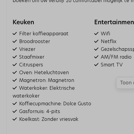
boeken om uw verblijf zo comfortabel mogelijk te 
Keuken
Entertainmen
Filter koffieapparaat
Wifi
Broodrooster
Netflix
Vriezer
Gezelschapss
Staafmixer
AM/FM radio
Citruspers
Smart TV
Oven: Heteluchtoven
Magnetron: Magnetron
Toon 
Waterkoker: Elektrische
waterkoker
Koffiecupmachine: Dolce Gusto
Gasfornuis: 4-pits
Koelkast: Zonder vriesvak