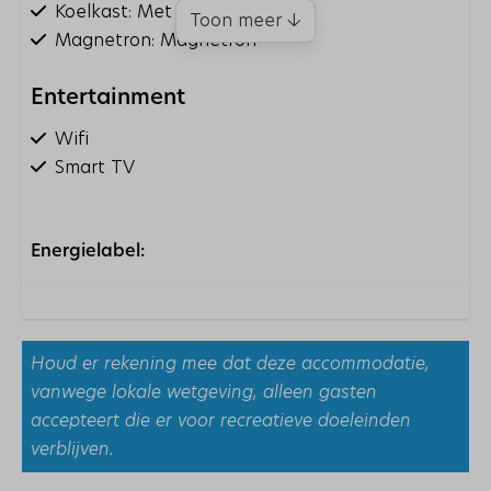
Koelkast: Met vriesvak
Toon meer ↓
Magnetron: Magnetron
Entertainment
Wifi
Smart TV
Wassen en drogen
Energielabel:
Droogrek
Stofzuiger
Strijkijzer
Strijkplank
Houd er rekening mee dat deze accommodatie,
Wasmachine
vanwege lokale wetgeving, alleen gasten
accepteert die er voor recreatieve doeleinden
Slaapkamer
verblijven.
Kledingkast