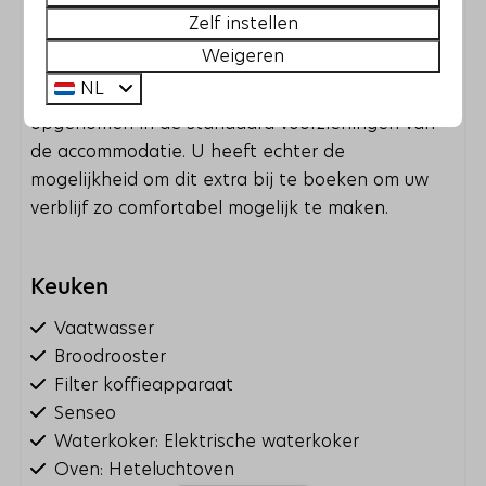
Vanwege lokale wetgeving is het in de
Zelf instellen
accommodatie alleen toegestaan ​​om recreatieve
Weigeren
verblijven aan te bieden. Wij willen u er graag op
NL
wijzen dat bedlinnen en handdoeken niet zijn
opgenomen in de standaard voorzieningen van
de accommodatie. U heeft echter de
mogelijkheid om dit extra bij te boeken om uw
verblijf zo comfortabel mogelijk te maken.
Keuken
Vaatwasser
Broodrooster
Filter koffieapparaat
Senseo
Waterkoker: Elektrische waterkoker
Oven: Heteluchtoven