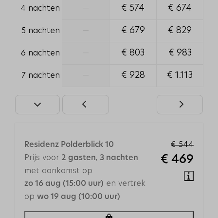
—
€ 574
€ 674
4 nachten
Veiligheid
—
€ 679
€ 829
5 nachten
Rookmelder
—
€ 803
€ 983
Brandblusser
6 nachten
—
€ 928
€ 1.113
7 nachten
Buiten
Balkon
Tuinmeubels
Parkeerplaats: 1
€ 544
Residenz Polderblick 10
Ligging
Prijs voor
,
2 gasten
3 nachten
€ 469
Centrale ligging
met aankomst op
Dichtbij het strand
en vertrek
zo 16 aug (15:00 uur)
Rustige ligging
op
wo 19 aug (10:00 uur)
Middagzon
Avondzon