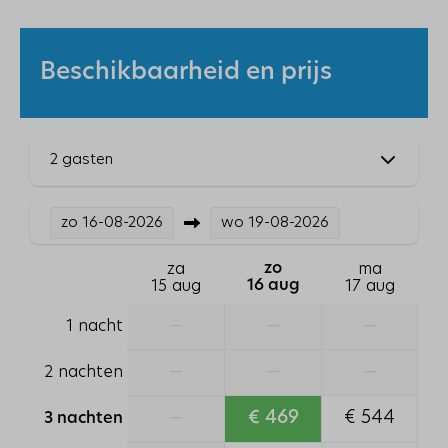
1 slaapkamer
Stapelbed: 1
1-persoons dekbed: 4
Beschikbaarheid en prijs
Eenpersoonsbed: 2
Badkamer
2 gasten
Toilet
1 badkamer
zo
16-08-2026
wo
19-08-2026
Ligbad
Wastafel: 1
za
zo
ma
15 aug
16 aug
17 aug
Huisdieren
—
—
—
1 nacht
Huisdieren toegestaan
—
—
—
2 nachten
Verwarming & Verkoeling
—
€ 469
€ 544
3 nachten
Centrale verwarming