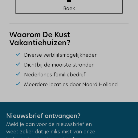
Verdieping: 2
Boek
Plaatsen
Waarom De Kust
Burgerbrug
Vakantiehuizen?
Vakantieparken
Diverse verblijfsmogelijkheden
Residenz Polderblick
Dichtbij de mooiste stranden
Nederlands familiebedrijf
Meerdere locaties door Noord Holland
Nieuwsbrief ontvangen?
Meld je aan voor de nieuwsbrief en
weet zeker dat je niks mist van onze