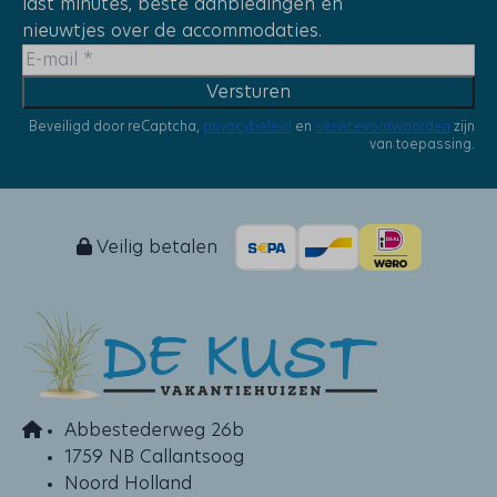
last minutes, beste aanbiedingen en
nieuwtjes over de accommodaties.
Versturen
Beveiligd door reCaptcha,
privacybeleid
en
servicevoorwaarden
zijn
van toepassing.
Veilig betalen
Abbestederweg 26b
1759 NB Callantsoog
Noord Holland