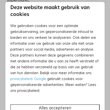
supermarkt.
Deze website maakt gebruik van
De omgeving biedt voor kinderen meer dan
cookies
alleen strand en zee. Denk aan een bezoek aan
speelpark 'De Goudvis' of het speelpark 'Land
We gebruiken cookies voor een optimale
van Fluwel'. In de omgeving zijn nog veel meer
gebruikservaring, om gepersonaliseerde inhoud te
speelparken en dierentuinen te vinden! Iets
bieden en ons verkeer te analyseren. Ook delen we
verderop vind je het piratenschip in Camperduin
informatie over uw gebruik van onze site met onze
en het bekende klimduin in Schoorl. Een dagje
partners voor social media, adverteren en analyse.
wat minder mooi weer? Maak (tegen betaling)
Deze partners kunnen deze gegevens combineren
gebruik van het overdekte zwembad Campanula
met andere informatie die u aan ze heeft verstrekt of
in Sint Maartensvlotbrug.
die ze hebben verzameld op basis van uw gebruik
van hun diensten. Bekijk voor meer informatie ons
Kortom, u hoeft zich hier geen moment te
privacybeleid
.
Google
gebruikt cookies voor
vervelen. Burgerbrug is de ideale uitvalsbasis voor
gepersonaliseerde advertenties. Meer weten? Lees
uw vakantie!
ons privacybeleid.
Aanvullende huisregels
Alles accepteren