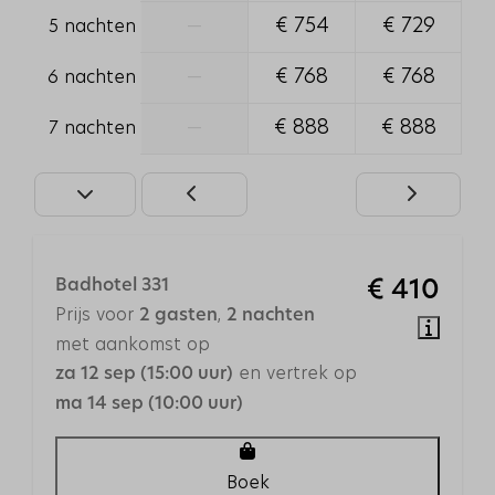
Huisdieren toegestaan
—
€ 754
€ 729
5 nachten
Verwarming & Verkoeling
—
€ 768
€ 768
6 nachten
Elektrische Radiatoren
—
€ 888
€ 888
7 nachten
Toegankelijkheid
Lift
Gelijkvloers
Badhotel 331
€ 410
Veiligheid
Prijs voor
,
2 gasten
2 nachten
Rookmelder
met aankomst op
en vertrek op
za 12 sep (15:00 uur)
Buiten
ma 14 sep (10:00 uur)
Balkon
Tuinmeubels
Boek