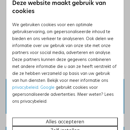
Deze website maakt gebruik van
Inductie kookplaat: 4-pits
cookies
Magnetron: Combimagnetron
We gebruiken cookies voor een optimale
Entertainment
gebruikservaring, om gepersonaliseerde inhoud te
Wifi
bieden en ons verkeer te analyseren. Ook delen we
Energielabel:
informatie over uw gebruik van onze site met onze
Flatscreen TV
partners voor social media, adverteren en analyse.
CD speler
Deze partners kunnen deze gegevens combineren
Gezelschapsspellen
met andere informatie die u aan ze heeft verstrekt of
AM/FM radio
die ze hebben verzameld op basis van uw gebruik
van hun diensten. Bekijk voor meer informatie ons
Wassen en drogen
Houd er rekening mee dat deze accommodatie,
privacybeleid
.
Google
gebruikt cookies voor
vanwege lokale wetgeving, alleen gasten
gepersonaliseerde advertenties. Meer weten? Lees
Droogrek
accepteert die er voor recreatieve doeleinden
ons privacybeleid.
Stofzuiger
verblijven.
Strijkijzer
Strijkplank
Alles accepteren
Droger