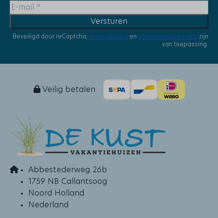
Versturen
Beveiligd door reCaptcha,
privacybeleid
en
servicevoorwaarden
zijn
van toepassing.
Veilig betalen
Abbestederweg 26b
1759 NB Callantsoog
Noord Holland
Nederland