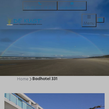
+31 (0) 224 – 58 25 16
info@dekust.com
Menu
Home
Badhotel 331