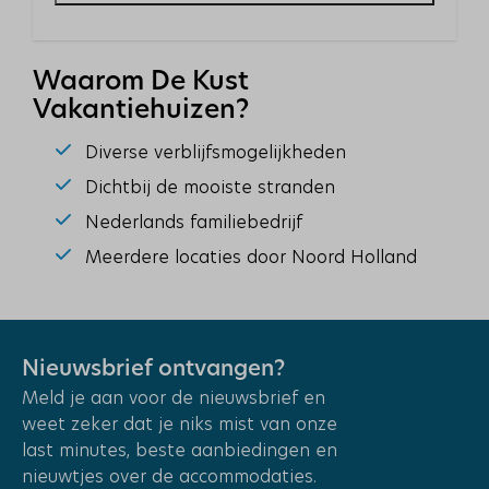
Parasol
Parkeerplaats: 1
Waarom De Kust
Ligging
Vakantiehuizen?
Centrale ligging
Diverse verblijfsmogelijkheden
Dichtbij het strand
Rustige ligging
Dichtbij de mooiste stranden
Middagzon
Nederlands familiebedrijf
Ochtendzon
Meerdere locaties door Noord Holland
Verdieping: 2
Plaatsen
Nieuwsbrief ontvangen?
Callantsoog
Meld je aan voor de nieuwsbrief en
weet zeker dat je niks mist van onze
Vakantieparken
last minutes, beste aanbiedingen en
Badhotel
nieuwtjes over de accommodaties.