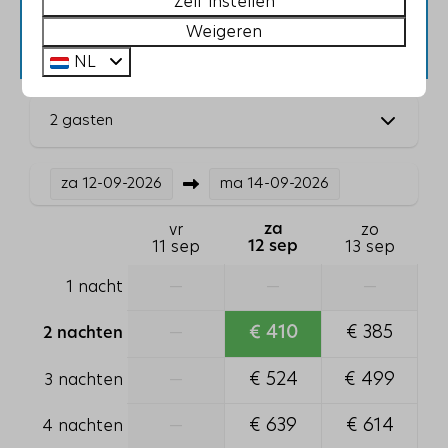
Zelf instellen
Wasmachine
Beschikbaarheid en prijs
Weigeren
Slaapkamer
NL
Kledingkast
2 gasten
1 slaapkamer
Tweepersoonsbed: 1
1-persoons dekbed: 2
za
12-09-2026
ma
14-09-2026
Badkamer
vr
za
zo
11 sep
12 sep
13 sep
Toilet
—
—
—
1 nacht
1 badkamer
Föhn
—
€ 410
€ 385
2 nachten
Douche
Wastafel: 1
—
€ 524
€ 499
3 nachten
Huisdieren
—
€ 639
€ 614
4 nachten